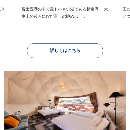
 大
国の名勝地に指定されている「富士五湖」のひ
忍
とつ。世界遺産になった富士山をはじめ、…
か
詳しくはこちら